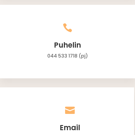

Puhelin
044 533 1718 (pj)

Email