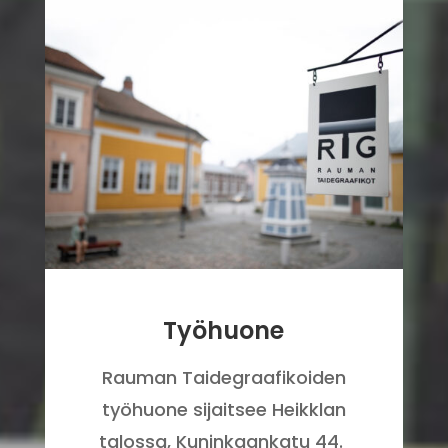
Työhuone
Rauman Taidegraa
fi
koiden
työhuone sijaitsee Heikklan
talossa,
Kuninkaankatu 44.