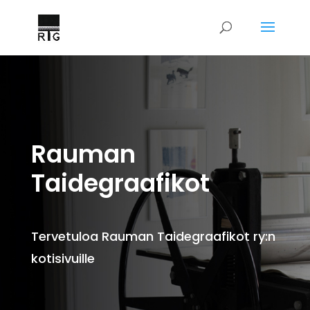
Rauman
Taidegraafikot
Tervetuloa Rauman Taidegraa
fi
kot ry:n
kotisivuille