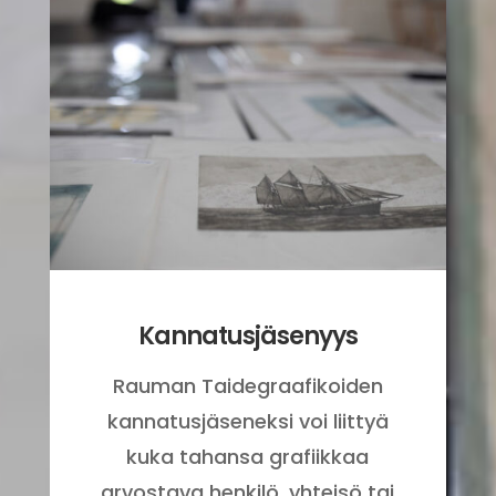
Kannatusjäsenyys
Rauman Taidegraafikoiden
kannatusjäseneksi voi liittyä
kuka tahansa grafiikkaa
arvostava henkilö, yhteisö tai